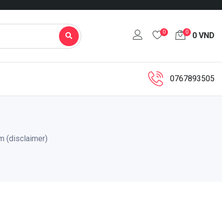
0
0
0
VND
0767893505
m (disclaimer)