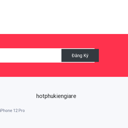
Đăng Ký
hotphukiengiare
 iPhone 12 Pro