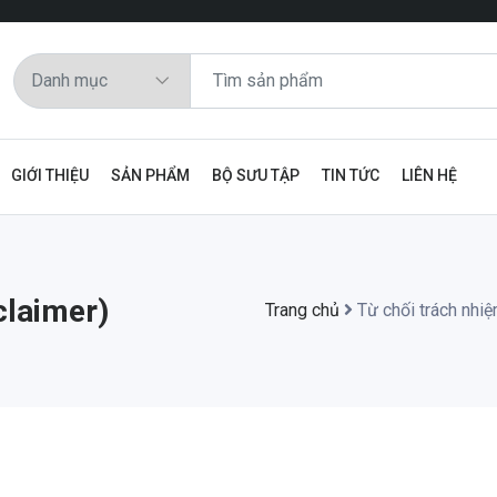
GIỚI THIỆU
SẢN PHẨM
BỘ SƯU TẬP
TIN TỨC
LIÊN HỆ
claimer)
Trang chủ
Từ chối trách nhiệ