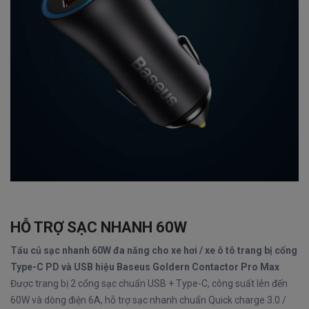
HỖ TRỢ SẠC NHANH 60W
Tẩu củ sạc nhanh 60W đa năng cho xe hơi / xe ô tô trang bị cổng
Type-C PD và USB hiệu Baseus Goldern Contactor Pro Max
Được trang bị 2 cổng sạc chuẩn USB + Type-C, công suất lên đến
60W và dòng điện 6A, hỗ trợ sạc nhanh chuẩn Quick charge 3.0 /