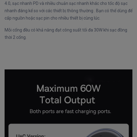
4.0, sạc nhanh PD và nhiều chuản sạc nhanh khác cho tốc độ sạc
nhanh đáng kể so với các thiết bị thông thường . Bạn có thể dùng để
cấp nguồn hoặc sạc pin cho nhiều thiết bị cùng lúc.
Mỗi cổng đều có khả năng đạt công suất tối đa 30W khi sạc đồng
thời 2 cổng.