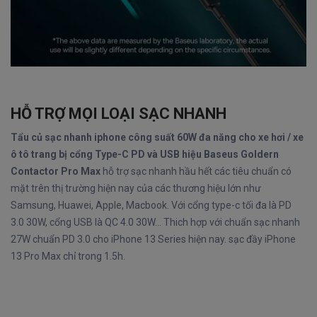
HỖ TRỢ MỌI LOẠI SẠC NHANH
Tẩu củ sạc nhanh iphone công suất 60W đa năng cho xe hơi / xe
ô tô trang bị cổng Type-C PD và USB hiệu Baseus Goldern
Contactor Pro Max
hỗ trợ sạc nhanh hầu hết các tiêu chuẩn có
mặt trên thị trường hiện nay của các thương hiệu lớn như
Samsung, Huawei, Apple, Macbook. Với cổng type-c tối đa là PD
3.0 30W, cổng USB là QC 4.0 30W... Thich hợp với chuẩn sạc nhanh
27W chuẩn PD 3.0 cho iPhone 13 Series hiện nay. sạc đầy iPhone
13 Pro Max chỉ trong 1.5h.