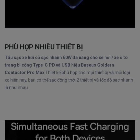
PHÙ HỢP NHIỀU THIẾT BỊ
Tẩu sạc xe hơi củ sạc nhanh 60W đa năng cho xe hơi / xe ô tô
trang bị cổng Type-C PD và USB hiệu Baseus Goldern
Contactor Pro Max
Thiết kế phù hợp cho mọi thiết bị và mọi loại
xe hiện nay, bạn có thể sạc đồng thời 2 thiết bị và tốc độ sạc nhanh
là như nhau.