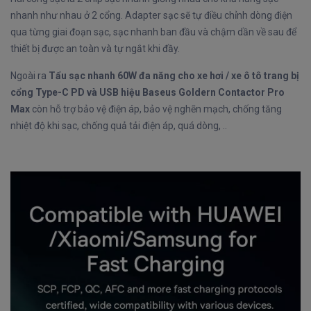
nhanh như nhau ở 2 cổng. Adapter sạc sẽ tự điều chỉnh dòng điện
qua từng giai đoạn sạc, sạc nhanh ban đầu và chậm dần về sau để
thiết bị được an toàn và tự ngắt khi đầy.
Ngoài ra
Tẩu sạc nhanh 60W đa năng cho xe hơi / xe ô tô trang bị
cổng Type-C PD và USB hiệu Baseus Goldern Contactor Pro
Max
còn hỗ trợ bảo vệ điện áp, bảo vệ nghẽn mạch, chống tăng
nhiệt độ khi sạc, chống quả tải điện áp, quá dòng, ..