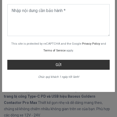
This site is protected by reCAPTCHA and the Google
Privacy Policy
and
Terms of Service
apply.
GỬI
Chúc quý khách 1 ngày tốt lành!
THIẾT KẾ NHỎ GỌN
Tẩu củ sạc Type-C sạc nhanh 60W đa năng cho xe hơi / xe ô tô
trang bị cổng Type-C PD và USB hiệu Baseus Goldern
Contactor Pro Max
Thiết kế gọn nhẹ và dễ dáng mang theo,
chúng sẽ không chiếm nhiều không gian trên xe của bạn. Phù hợp
các dòng xe 12V - 24V.