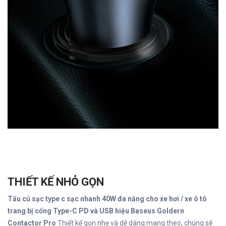
THIẾT KẾ NHỎ GỌN
Tẩu củ sạc type c sạc nhanh 40W đa năng cho xe hơi / xe ô tô
trang bị cổng Type-C PD và USB hiệu Baseus Goldern
Contactor Pro
Thiết kế gọn nhẹ và dễ dáng mang theo, chúng sẽ