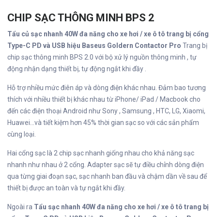
CHIP SẠC THÔNG MINH BPS 2
Tẩu củ sạc nhanh 40W đa năng cho xe hơi / xe ô tô trang bị cổng
Type-C PD và USB hiệu Baseus Goldern Contactor Pro
Trang bị
chip sạc thông minh BPS 2.0 với bộ xử lý nguồn thông minh , tự
động nhận dạng thiết bị, tự động ngắt khi đầy .
Hỗ trợ nhiều mức điên áp và dòng điện khác nhau. Đảm bao tương
thích với nhiều thiết bị khác nhau từ iPhone/ iPad / Macbook cho
đến các điện thoại Android như Sony , Samsung , HTC, LG, Xiaomi,
Huawei...và tiết kiệm hơn 45% thời gian sạc so với các sản phẩm
cùng loại.
Hai cổng sạc là 2 chip sạc nhanh giống nhau cho khả năng sạc
nhanh như nhau ở 2 cổng. Adapter sạc sẽ tự điều chỉnh dòng điện
qua từng giai đoạn sạc, sạc nhanh ban đầu và chậm dần về sau để
thiết bị được an toàn và tự ngắt khi đầy.
Ngoài ra
Tẩu sạc nhanh 40W đa năng cho xe hơi / xe ô tô trang bị