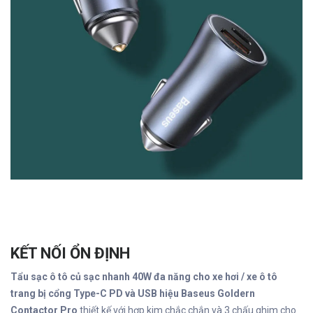
KẾT NỐI ỔN ĐỊNH
Tẩu sạc ô tô củ sạc nhanh 40W đa năng cho xe hơi / xe ô tô
trang bị cổng Type-C PD và USB hiệu Baseus Goldern
Contactor Pro
thiết kế với hợp kim chắc chắn và 3 chấu ghim cho