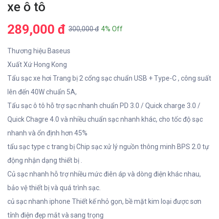
xe ô tô
289,000 đ
300,000 đ
4% Off
Thương hiệu Baseus
Xuất Xứ Hong Kong
Tẩu sạc xe hơi Trang bị 2 cổng sạc chuẩn USB + Type-C , công suất
lên đến 40W chuẩn 5A,
Tẩu sạc ô tô hỗ trợ sạc nhanh chuẩn PD 3.0 / Quick charge 3.0 /
Quick Chagre 4.0 và nhiều chuẩn sạc nhanh khác, cho tốc độ sạc
nhanh và ổn định hơn 45%
tẩu sạc type c trang bị Chip sạc xử lý nguồn thông minh BPS 2.0 tự
động nhận dạng thiết bị .
Củ sạc nhanh hỗ trợ nhiều mức điên áp và dòng điện khác nhau,
bảo vệ thiết bị và quá trình sạc.
củ sạc nhanh iphone Thiết kế nhỏ gọn, bề mặt kim loại được sơn
tỉnh điện đẹp mắt và sang trọng