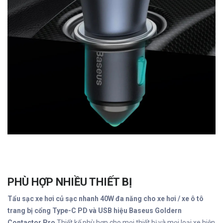
PHÙ HỢP NHIỀU THIẾT BỊ
Tẩu sạc xe hơi củ sạc nhanh 40W đa năng cho xe hơi / xe ô tô
trang bị cổng Type-C PD và USB hiệu Baseus Goldern
Contactor Pro
Thiết kế phù hợp cho mọi thiết bị và mọi loại xe hiện