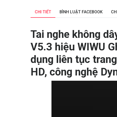
CHI TIẾT
BÌNH LUẬT FACEBOOK
CH
Tai nghe không dây
V5.3 hiệu WIWU G
dụng liên tục tran
HD, công nghệ D