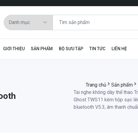
GIỚI THIỆU
SẢN PHẨM
BỘ SƯU TẬP
TIN TỨC
LIÊN HỆ
Trang chủ
Sản phẩm
Tai nghe không dây thể thao T
ooth
Ghost TWS11 kèm hộp sạc lên 
bluetooth V5.3, âm thanh ch