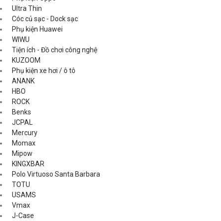
Ultra Thin
Cóc củ sạc - Dock sạc
Phụ kiện Huawei
WIWU
Tiện ích - Đồ chơi công nghệ
KUZOOM
Phụ kiện xe hơi / ô tô
ANANK
HBO
ROCK
Benks
JCPAL
Mercury
Momax
Mipow
KINGXBAR
Polo Virtuoso Santa Barbara
TOTU
USAMS
Vmax
J-Case