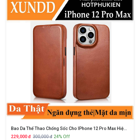
Bao Da Thể Thao Chống Sốc Cho IPhone 12 Pro Max Hiệu XUNDD Gra Series Có Ngăn Đựng Thẻ Card ATM Visit Cao Cấp Bảo Vệ Toàn Diện 360 Độ, Smartsleep Thông Minh
229,000 đ
300,000 đ
24% Off