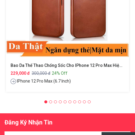
Bao Da Thể Thao Chống Sốc Cho IPhone 12 Pro Max Hiệu XUNDD Gra Series Có Ngăn Đựng Thẻ Card ATM Visit Cao Cấp Bảo Vệ Toàn Diện 360 Độ, Smartsleep Thông Minh
229,000 đ
300,000 đ
24% Off
IPhone 12 Pro Max (6.7 Inch)
Đăng Ký Nhận Tin