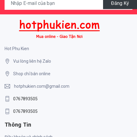
Đăng Ký
Hot Phu Kien
Vui lòng liên hệ Zalo
Shop chỉ bán online
hotphukien.com@gmail.com
0767893505
0767893505
Thông Tin