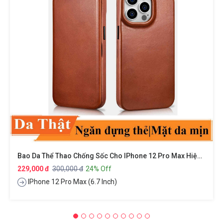
Bao Da Thể Thao Chống Sốc Cho IPhone 12 Pro Max Hiệu XUNDD Gra Series Có Ngăn Đựng Thẻ Card ATM Visit Cao Cấp Bảo Vệ Toàn Diện 360 Độ, Smartsleep Thông Minh
229,000 đ
300,000 đ
24% Off
IPhone 12 Pro Max (6.7 Inch)