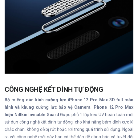
CÔNG NGHỆ KẾT DÍNH TỰ ĐỘNG
Bộ miếng dán kính cường lực iPhone 12 Pro Max 3D full màn
hình và khung cường lực bảo vệ Camera iPhone 12 Pro Max
hiệu Nillkin Invisible Guard
Được phủ 1 lớp keo UV hoàn toàn mới
sử dụn công nghệ kết dính tự động, cho khả năng bám dính cực kì
chắc chắn, không dễ bị rớt hoặc rơi trong quá trình sử dụng. Ngoài
ra với công nghệ mới này bạn có thể dán dễ dàng bảo vệ tuyệt đối