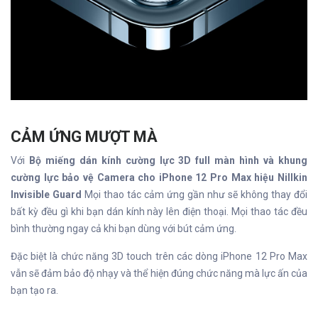
CẢM ỨNG MƯỢT MÀ
Với
Bộ miếng dán kính cường lực 3D full màn hình và khung
cường lực bảo vệ Camera cho iPhone 12 Pro Max hiệu Nillkin
Invisible Guard
Mọi thao tác cảm ứng gần như sẽ không thay đổi
bất kỳ đều gì khi bạn dán kính này lên điện thoại. Mọi thao tác đều
bình thường ngay cả khi bạn dùng với bút cảm ứng.
Đặc biệt là chức năng 3D touch trên các dòng iPhone 12 Pro Max
vẫn sẽ đảm bảo độ nhạy và thể hiện đúng chức năng mà lực ấn của
bạn tạo ra.