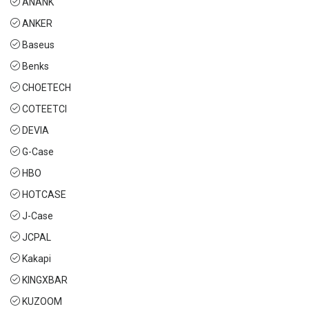
ANANK
ANKER
Baseus
Benks
CHOETECH
COTEETCI
DEVIA
G-Case
HBO
HOTCASE
J-Case
JCPAL
Kakapi
KINGXBAR
KUZOOM