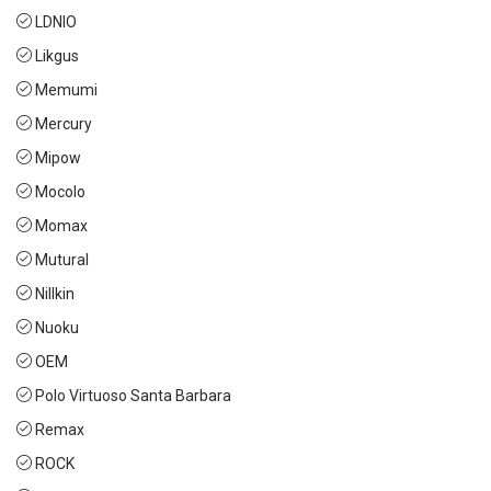
LDNIO
Likgus
Memumi
Mercury
Mipow
Mocolo
Momax
Mutural
Nillkin
Nuoku
OEM
Polo Virtuoso Santa Barbara
Remax
ROCK