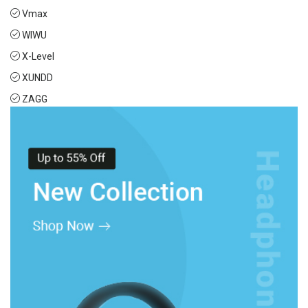
Vmax
WIWU
X-Level
XUNDD
ZAGG