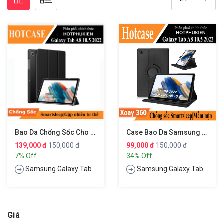
Bao Da Chống Sốc Cho Samsung Galaxy Tab A8 10.5 Inch 2022 (SM-X200 / X205 / X207) Hiệu HOTCASE Thiết Kế Siêu Mỏng Hỗ Trợ Smartsleep, Gập Nhiều Tư Thế, Mặt Da Siêu Mịn
Case Bao Da Samsung Galaxy Tab A8 10.5 Inch 2022 (SM-X200 / X205 / X207) Xoay 360 Độ Hiệu HOTCASE
139,000 đ
150,000 đ
99,000 đ
150,000 đ
7% Off
34% Off
Samsung Galaxy Tab A8 (10.5 Inch) 2022 - SM-X200 / X205 / X207
Samsung Galaxy Tab A8 (10.5 Inch) 2022 - SM-X200 / X205 / X207
Giá