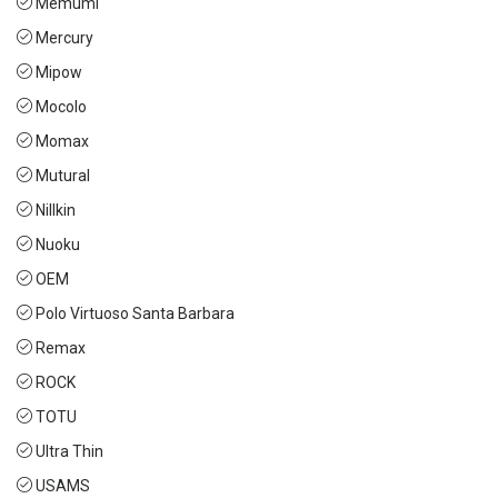
Memumi
Mercury
Mipow
Mocolo
Momax
Mutural
Nillkin
Nuoku
OEM
Polo Virtuoso Santa Barbara
Remax
ROCK
TOTU
Ultra Thin
USAMS