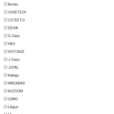
Benks
CHOETECH
COTEETCI
DEVIA
G-Case
HBO
HOTCASE
J-Case
JCPAL
Kakapi
KINGXBAR
KUZOOM
LDNIO
Likgus