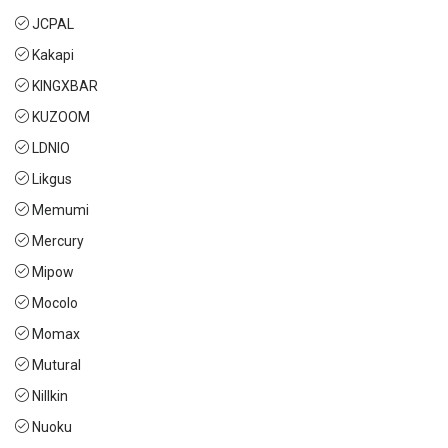
JCPAL
Kakapi
KINGXBAR
KUZOOM
LDNIO
Likgus
Memumi
Mercury
Mipow
Mocolo
Momax
Mutural
Nillkin
Nuoku