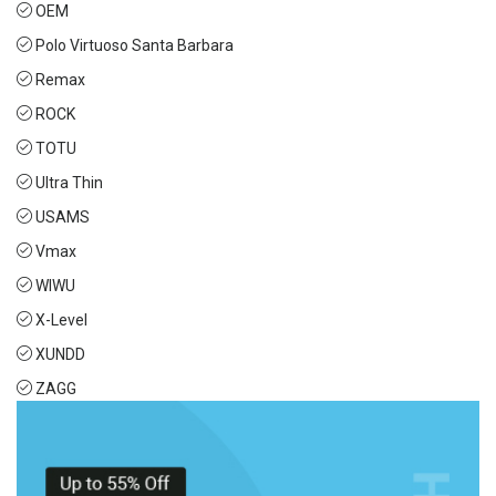
OEM
Polo Virtuoso Santa Barbara
Remax
ROCK
TOTU
Ultra Thin
USAMS
Vmax
WIWU
X-Level
XUNDD
ZAGG