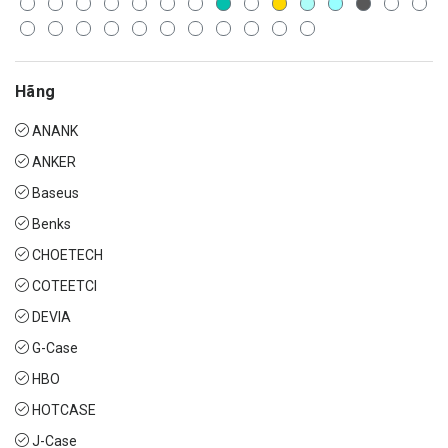
Hãng
ANANK
ANKER
Baseus
Benks
CHOETECH
COTEETCI
DEVIA
G-Case
HBO
HOTCASE
J-Case