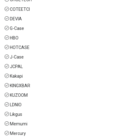
COTEETCI
DEVIA
G-Case
HBO
HOTCASE
J-Case
JCPAL
Kakapi
KINGXBAR
KUZOOM
LDNIO
Likgus
Memumi
Mercury