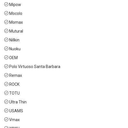
Mipow
Mocolo
Momax
Mutural
Nillkin
Nuoku
OEM
Polo Virtuoso Santa Barbara
Remax
ROCK
TOTU
Ultra Thin
USAMS
Vmax