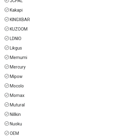
JCPAL
Kakapi
KINGXBAR
KUZOOM
LDNIO
Likgus
Memumi
Mercury
Mipow
Mocolo
Momax
Mutural
Nillkin
Nuoku
OEM