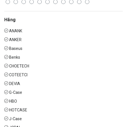
Hãng
ANANK
ANKER
Baseus
Benks
CHOETECH
COTEETCI
DEVIA
G-Case
HBO
HOTCASE
J-Case