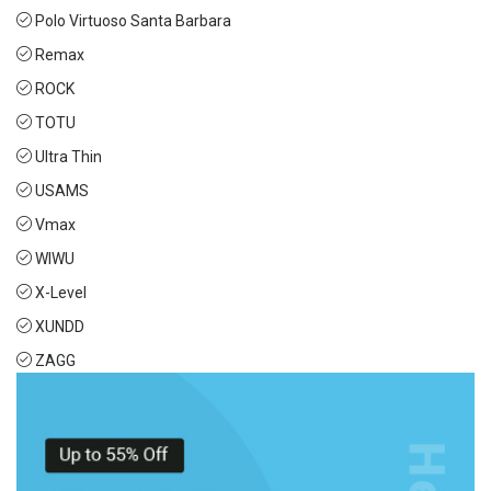
Polo Virtuoso Santa Barbara
Remax
ROCK
TOTU
Ultra Thin
USAMS
Vmax
WIWU
X-Level
XUNDD
ZAGG