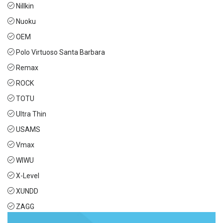
Nillkin
Nuoku
OEM
Polo Virtuoso Santa Barbara
Remax
ROCK
TOTU
Ultra Thin
USAMS
Vmax
WIWU
X-Level
XUNDD
ZAGG