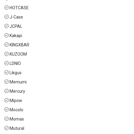
HOTCASE
J-Case
JCPAL
Kakapi
KINGXBAR
KUZOOM
LDNIO
Likgus
Memumi
Mercury
Mipow
Mocolo
Momax
Mutural