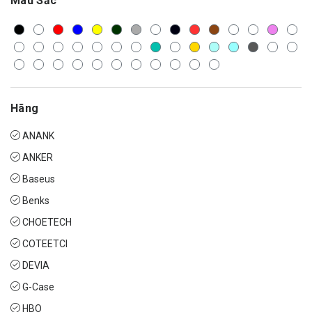
Màu Sắc
Hãng
ANANK
ANKER
Baseus
Benks
CHOETECH
COTEETCI
DEVIA
G-Case
HBO