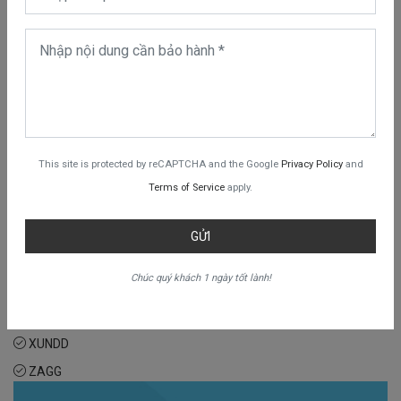
Nillkin
Nuoku
OEM
Polo Virtuoso Santa Barbara
Remax
ROCK
This site is protected by reCAPTCHA and the Google
Privacy Policy
and
TOTU
Terms of Service
apply.
Ultra Thin
USAMS
GỬI
Vmax
Chúc quý khách 1 ngày tốt lành!
WIWU
X-Level
XUNDD
ZAGG