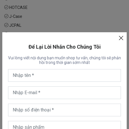
HOTCASE
J-Case
JCPAL
Kakapi
KINGXBAR
Để Lại Lời Nhắn Cho Chúng Tôi
KUZOOM
Vui lòng viết nội dung bạn muốn shop tư vấn, chúng tôi sẽ phản
LDNIO
hồi trong thời gian sớm nhất
Likgus
Memumi
Mercury
Mipow
Mocolo
Momax
Mutural