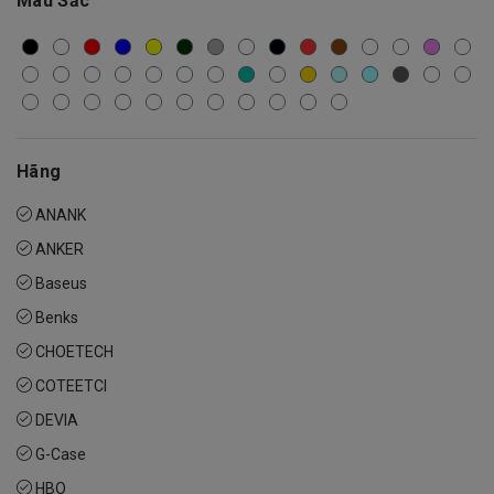
Màu Sắc
Hãng
ANANK
ANKER
Baseus
Benks
CHOETECH
COTEETCI
DEVIA
G-Case
HBO