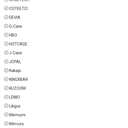
COTEETCI
DEVIA
G-Case
HBO
HOTCASE
J-Case
JCPAL
Kakapi
KINGXBAR
KUZOOM
LDNIO
Likgus
Memumi
Mercury