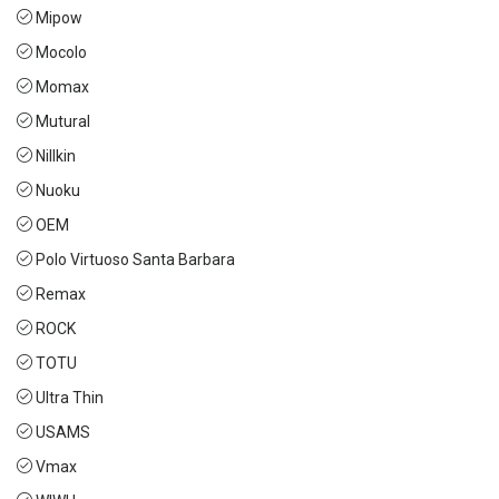
Mipow
Mocolo
Momax
Mutural
Nillkin
Nuoku
OEM
Polo Virtuoso Santa Barbara
Remax
ROCK
TOTU
Ultra Thin
USAMS
Vmax