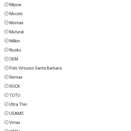
Mipow
Mocolo
Momax
Mutural
Nillkin
Nuoku
OEM
Polo Virtuoso Santa Barbara
Remax
ROCK
TOTU
Ultra Thin
USAMS
Vmax