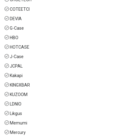
COTEETCI
DEVIA
G-Case
HBO
HOTCASE
J-Case
JCPAL
Kakapi
KINGXBAR
KUZOOM
LDNIO
Likgus
Memumi
Mercury