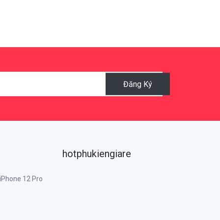
Đăng Ký
hotphukiengiare
 iPhone 12 Pro