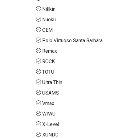
Nillkin
Nuoku
OEM
Polo Virtuoso Santa Barbara
Remax
ROCK
TOTU
Ultra Thin
USAMS
Vmax
WIWU
X-Level
XUNDD