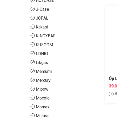
HOTCASE
J-Case
JCPAL
Kakapi
KINGXBAR
KUZOOM
LDNIO
Likgus
Memumi
Mercury
39,
Mipow
S
Mocolo
Momax
Mutural