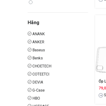
Hãng
ANANK
ANKER
Baseus
Benks
CHOETECH
COTEETCI
DEVIA
79,
G-Case
S
HBO