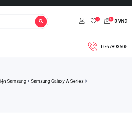
0
0
0
VND
0767893505
kiện Samsung
Samsung Galaxy A Series