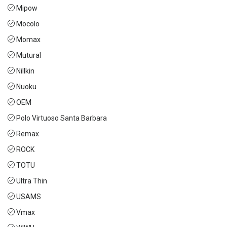
Mipow
Mocolo
Momax
Mutural
Nillkin
Nuoku
OEM
Polo Virtuoso Santa Barbara
Remax
ROCK
TOTU
Ultra Thin
USAMS
Vmax