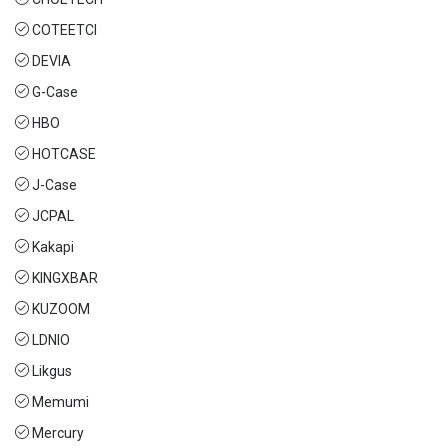
COTEETCI
DEVIA
G-Case
HBO
HOTCASE
J-Case
JCPAL
Kakapi
KINGXBAR
KUZOOM
LDNIO
Likgus
Memumi
Mercury