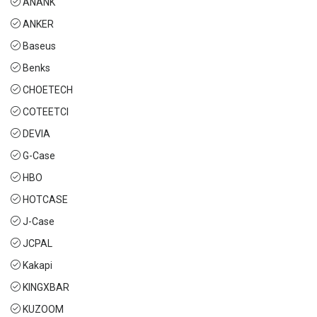
ANANK
ANKER
Baseus
Benks
CHOETECH
COTEETCI
DEVIA
G-Case
HBO
HOTCASE
J-Case
JCPAL
Kakapi
KINGXBAR
KUZOOM