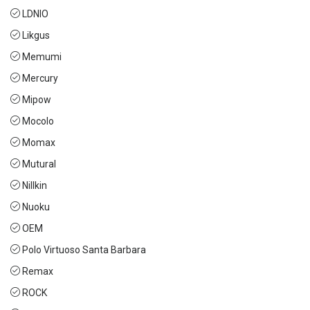
LDNIO
Likgus
Memumi
Mercury
Mipow
Mocolo
Momax
Mutural
Nillkin
Nuoku
OEM
Polo Virtuoso Santa Barbara
Remax
ROCK