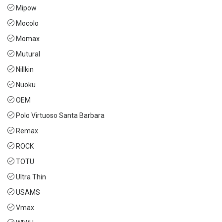
Mipow
Mocolo
Momax
Mutural
Nillkin
Nuoku
OEM
Polo Virtuoso Santa Barbara
Remax
ROCK
TOTU
Ultra Thin
USAMS
Vmax