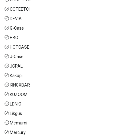
COTEETCI
DEVIA
G-Case
HBO
HOTCASE
J-Case
JCPAL
Kakapi
KINGXBAR
KUZOOM
LDNIO
Likgus
Memumi
Mercury