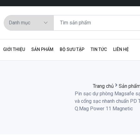
GIỚI THIỆU
SẢN PHẨM
BỘ SƯU TẬP
TIN TỨC
LIÊN HỆ
Trang chủ
Sản phẩ
Pin sạc dự phòng Magsafe s
và cổng sạc nhanh chuẩn PD T
Q.Mag Power 11 Magnetic