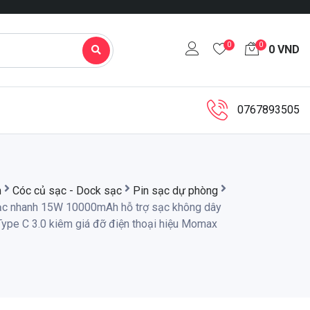
0
0
0
VND
0767893505
m
Cóc củ sạc - Dock sạc
Pin sạc dự phòng
ạc nhanh 15W 10000mAh hỗ trợ sạc không dây
ype C 3.0 kiêm giá đỡ điện thoại hiệu Momax