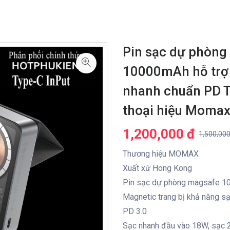
Pin sạc dự phòn
10000mAh hỗ trợ 
nhanh chuẩn PD T
thoại hiệu Moma
1,200,000 đ
1,500,000
Thương hiệu MOMAX
Xuất xứ Hong Kong
Pin sạc dự phòng magsafe 
Magnetic trang bị khả năng 
PD 3.0
Sạc nhanh đầu vào 18W, sạc 2