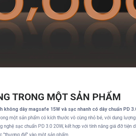
ĂNG TRONG MỘT SẢN PHẨM
h không dây magsafe 15W và sạc nhanh có dây chuẩn PD 3.0
trong một sản phẩm có kích thước vô cùng nhỏ bé, với dung lượn
 nghệ sạc chuẩn PD 3.0 20W, kết hợp với tính năng giá đỡ tiện
các "thượng đế" vào một sản phẩm.