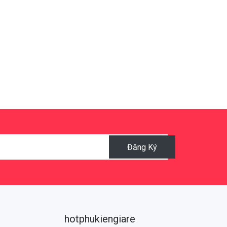
Đăng Ký
hotphukiengiare