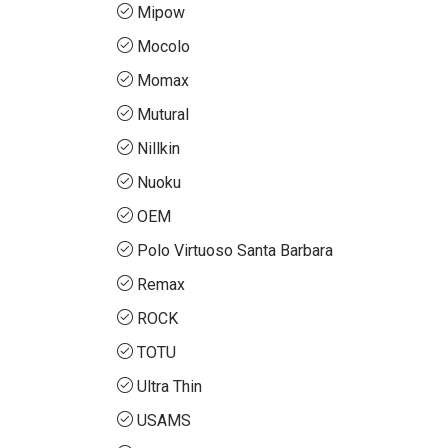
Mipow
Mocolo
Momax
Mutural
Nillkin
Nuoku
OEM
Polo Virtuoso Santa Barbara
Remax
ROCK
TOTU
Ultra Thin
USAMS