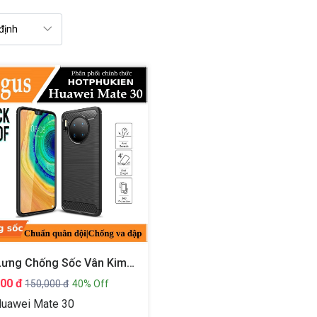
Ốp Lưng Chống Sốc Vân Kim Loại Cho Huawei Mate 30 Hiệu Likgus (bảo Vệ Toàn Diện, Chống Va Đập)
000 đ
150,000 đ
40% Off
uawei Mate 30