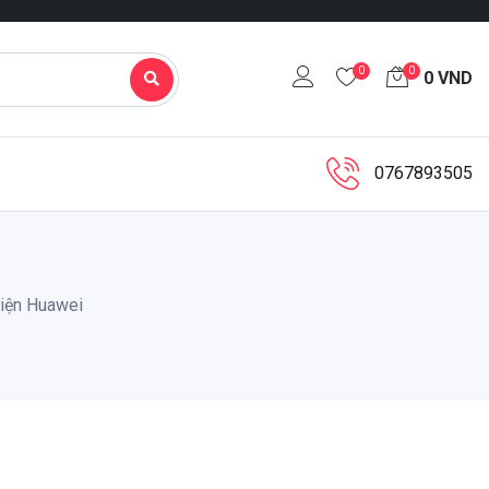
0
0
0
VND
0767893505
iện Huawei