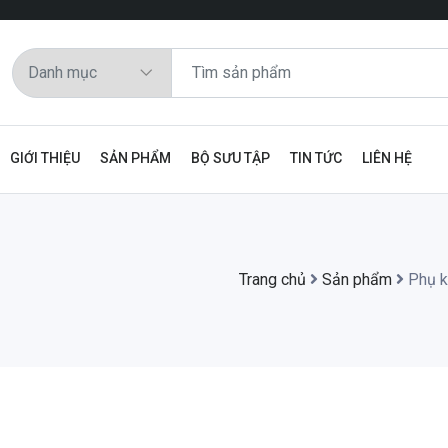
GIỚI THIỆU
SẢN PHẨM
BỘ SƯU TẬP
TIN TỨC
LIÊN HỆ
Trang chủ
Sản phẩm
Phụ k