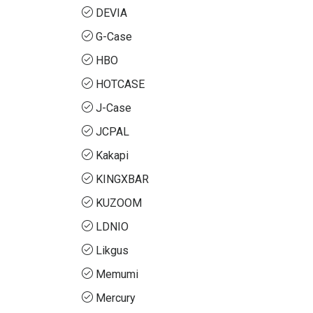
DEVIA
G-Case
HBO
HOTCASE
J-Case
JCPAL
Kakapi
KINGXBAR
KUZOOM
LDNIO
Likgus
Memumi
Mercury