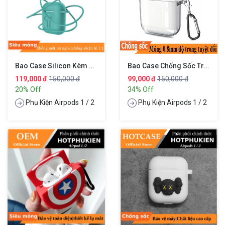
Bao Case Silicon Kèm Dây Nối Chống Mất Cho Tai Nghe Apple Airpods 1 / 2 Hiệu Rock Carying Case (chống Vân Tay Chống Bám Bẩn Vật Liệu Cao Cấp Tỉ Lệ 1:1 Chống Mất Tai Nghe)
Bao Case Chống Sốc Trong Suốt Cho Airpods 1 / 2 Hiệu Likgus Crystal Shell (Mỏng 0.8mm, Bảo Vệ Toàn Diện, Vật Liệu Cao Cấp)
119,000 đ
150,000 đ
99,000 đ
150,000 đ
20% Off
34% Off
Phụ Kiện Airpods 1 / 2
Phụ Kiện Airpods 1 / 2