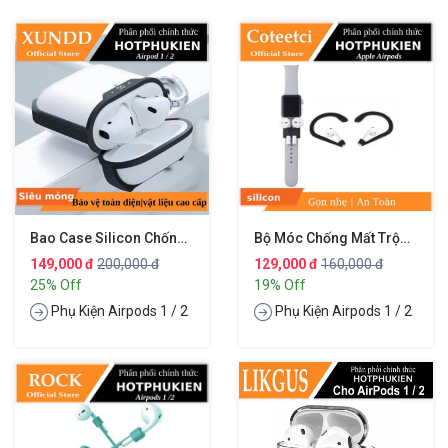
Bao Case Silicon Chống Sốc Siêu Mỏng Cho Tai Nghe Apple Airpods 1 / 2 Hiệu XUNDD Drop Resistant (Thiết Kế Siêu Mỏng Kiểu Dáng Viền Màu Bảo Vệ Chắc Chắn)
Bộ Móc Chống Mất Trộm Cho Tai Nghe Apple Airpods 1 / 2 ( Phù Hợp Cho Đeo Tai Và Móc Tay )
149,000 đ
200,000 đ
129,000 đ
160,000 đ
25% Off
19% Off
Phụ Kiện Airpods 1 / 2
Phụ Kiện Airpods 1 / 2