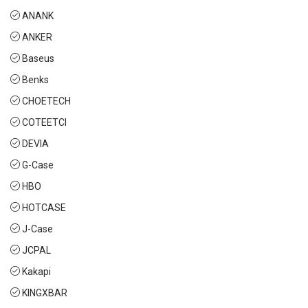
ANANK
ANKER
Baseus
Benks
CHOETECH
COTEETCI
DEVIA
G-Case
HBO
HOTCASE
J-Case
JCPAL
Kakapi
KINGXBAR