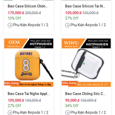
Bao Case Silicon Chống Sốc Cho Tai Nghe Apple Airpods 1 / 2 Kiểu Dáng Khiên Đội Trưởng (chống Vân Tay Chống Bám Bẩn Vật Liệu Cao Cấp)
Bao Case Silicon Tai Nghe Apple Airpods 1 / 2 Hiệu HOTCASE Kwas Chống Sốc Hạn Chế Bám Vân Tay Chống Bám Bẩn
179,000 đ
200,000 đ
109,000 đ
150,000 đ
10% Off
27% Off
Phụ Kiện Airpods 1 / 2
Phụ Kiện Airpods 1 / 2
Bao Case Tai Nghe Apple Airpods 1 / 2 Hiệu HOTCASE Lakers Bryant (chống Vân Tay Chống Bám Bẩn Vật Liệu Cao Cấp)
Bao Case Chống Sốc Cho Tai Nghe Airpods 1 / 2 Hiệu WIWU Eggshell
109,000 đ
150,000 đ
99,000 đ
150,000 đ
27% Off
34% Off
Phụ Kiện Airpods 1 / 2
Phụ Kiện Airpods 1 / 2