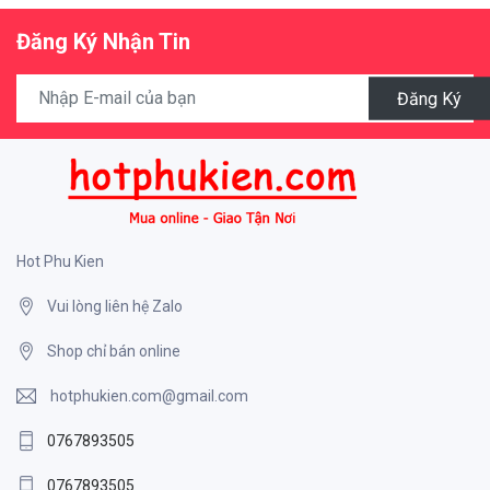
Đăng Ký Nhận Tin
Đăng Ký
Hot Phu Kien
Vui lòng liên hệ Zalo
Shop chỉ bán online
hotphukien.com@gmail.com
0767893505
0767893505