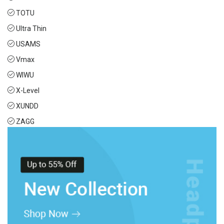
TOTU
Ultra Thin
USAMS
Vmax
WIWU
X-Level
XUNDD
ZAGG