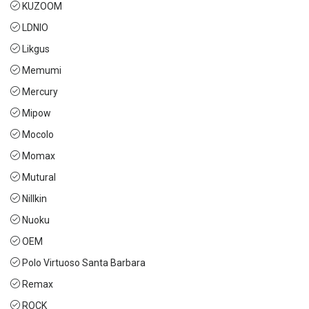
KUZOOM
LDNIO
Likgus
Memumi
Mercury
Mipow
Mocolo
Momax
Mutural
Nillkin
Nuoku
OEM
Polo Virtuoso Santa Barbara
Remax
ROCK