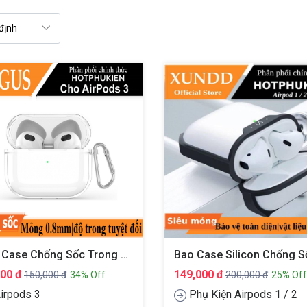
Bao Case Chống Sốc Trong Suốt Cho Airpods 3 Hiệu Likgus Crystal Shell (Mỏng 0.8mm, Bảo Vệ Toàn Diện, Vật Liệu Cao Cấp)
000 đ
149,000 đ
150,000 đ
34% Off
200,000 đ
25% Off
irpods 3
Phụ Kiện Airpods 1 / 2