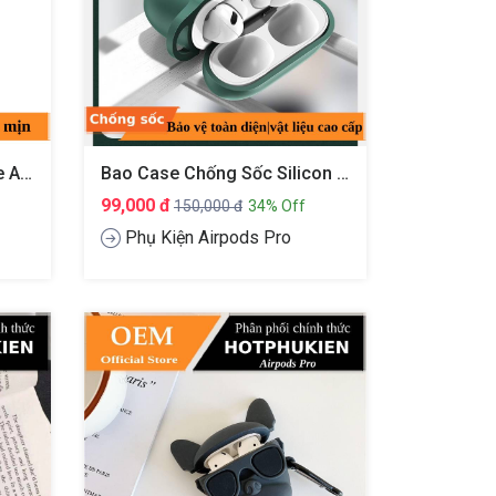
Bao Case Da Cho Tai Nghe Apple Airpods Pro Hiệu COTEETCI AP26 Trang Bị Móc Khóa
Bao Case Chống Sốc Silicon Cho Tai Nghe Apple Airpods Pro Hiệu Usams BH568
99,000 đ
150,000 đ
34% Off
Phụ Kiện Airpods Pro