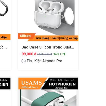
Bao Case Silicon Chống Sốc Siêu Mỏng Cho Tai Nghe Apple Airpods Pro Hiệu ROCK RPC-1532
Bao Case Silicon Trong Suốt Chống Sốc Siêu Mỏng Cho Tai Nghe Apple Airpods Pro Hiệu Usams US-BH570
99,000 đ
150,000 đ
34% Off
Phụ Kiện Airpods Pro