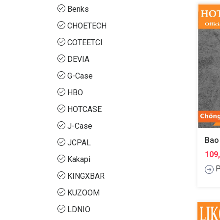
Benks
CHOETECH
COTEETCI
DEVIA
G-Case
HBO
HOTCASE
J-Case
JCPAL
109
Kakapi
P
KINGXBAR
KUZOOM
LDNIO