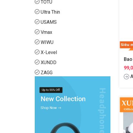
TOTU
Ultra Thin
USAMS
Vmax
WIWU
X-Level
XUNDD
99,
ZAGG
A