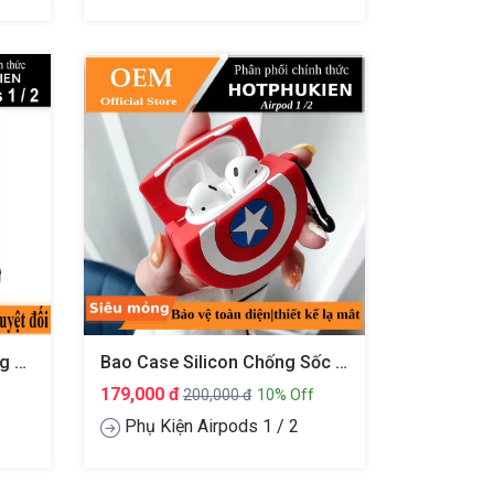
Bao Case Chống Sốc Trong Suốt Cho Airpods 1 / 2 Hiệu Likgus Crystal Shell (Mỏng 0.8mm, Bảo Vệ Toàn Diện, Vật Liệu Cao Cấp)
Bao Case Silicon Chống Sốc Cho Tai Nghe Apple Airpods 1 / 2 Kiểu Dáng Khiên Đội Trưởng (chống Vân Tay Chống Bám Bẩn Vật Liệu Cao Cấp)
179,000 đ
200,000 đ
10% Off
Phụ Kiện Airpods 1 / 2