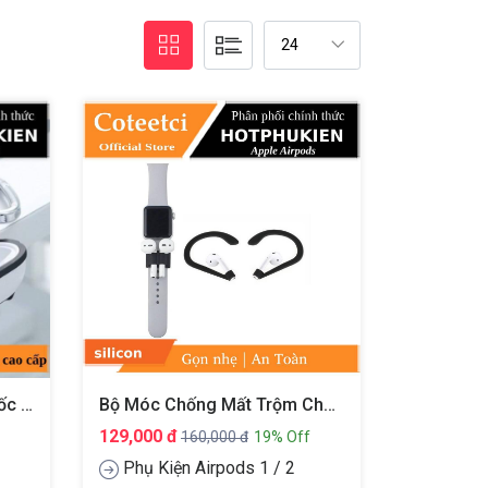
Bao Case Silicon Chống Sốc Siêu Mỏng Cho Tai Nghe Apple Airpods 1 / 2 Hiệu XUNDD Drop Resistant (Thiết Kế Siêu Mỏng Kiểu Dáng Viền Màu Bảo Vệ Chắc Chắn)
Bộ Móc Chống Mất Trộm Cho Tai Nghe Apple Airpods 1 / 2 ( Phù Hợp Cho Đeo Tai Và Móc Tay )
129,000 đ
160,000 đ
19% Off
Phụ Kiện Airpods 1 / 2