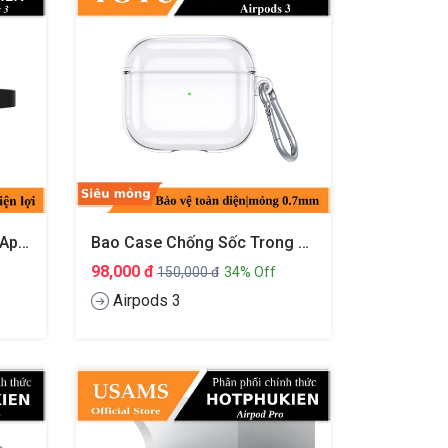
Bao Case Chống Sốc Cho Apple Airpods 3 Có Nút Mở Nắp Hiệu Nillkin Bounced Protective Case
Bao Case Chống Sốc Trong Suốt Siêu Mỏng Cho Tai Nghe Apple Airpods 3 Hiệu TOTU AA-137
98,000 đ
150,000 đ
34% Off
Airpods 3