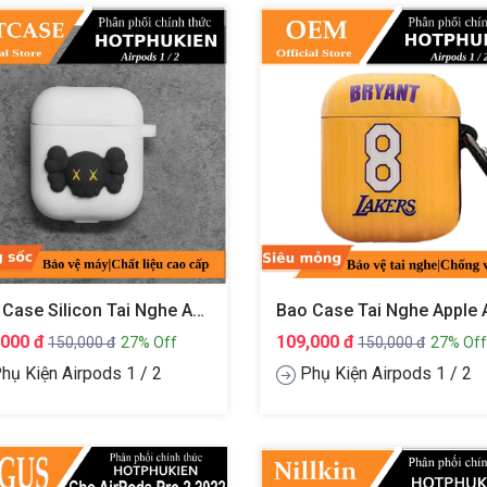
Bao Case Silicon Tai Nghe Apple Airpods 1 / 2 Hiệu HOTCASE Kwas Chống Sốc Hạn Chế Bám Vân Tay Chống Bám Bẩn
,000 đ
109,000 đ
150,000 đ
27% Off
150,000 đ
27% Off
hụ Kiện Airpods 1 / 2
Phụ Kiện Airpods 1 / 2