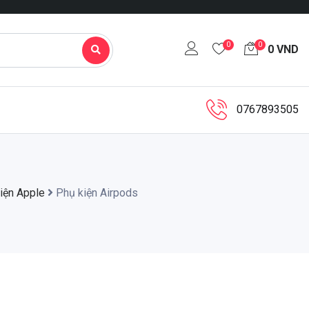
0
0
0
VND
0767893505
iện Apple
Phụ kiện Airpods