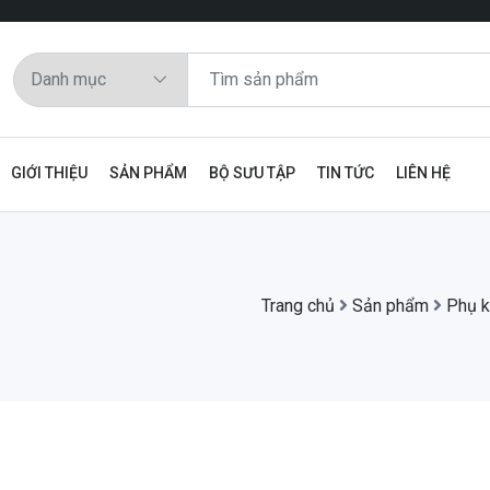
GIỚI THIỆU
SẢN PHẨM
BỘ SƯU TẬP
TIN TỨC
LIÊN HỆ
Trang chủ
Sản phẩm
Phụ k