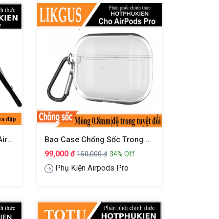
Bao Case Tai Nghe Apple Airpods 1 / 2 Hiệu HOTCASE Lakers Bryant (chống Vân Tay Chống Bám Bẩn Vật Liệu Cao Cấp)
Bao Case Chống Sốc Trong Suốt Cho Airpods Pro Hiệu Likgus Crystal Shell
99,000 đ
150,000 đ
34% Off
Phụ Kiện Airpods Pro