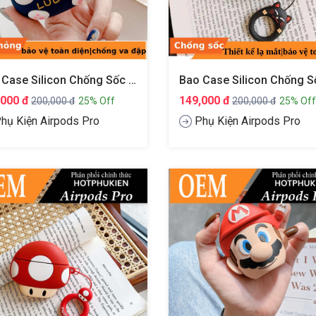
Bao Case Silicon Chống Sốc Cho Tai Nghe Apple Airpods Pro Mèo Thần Tài Lucky Hiệu HOTCASE (Gen 2)
,000 đ
149,000 đ
200,000 đ
25% Off
200,000 đ
25% Off
hụ Kiện Airpods Pro
Phụ Kiện Airpods Pro