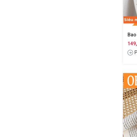
149
P