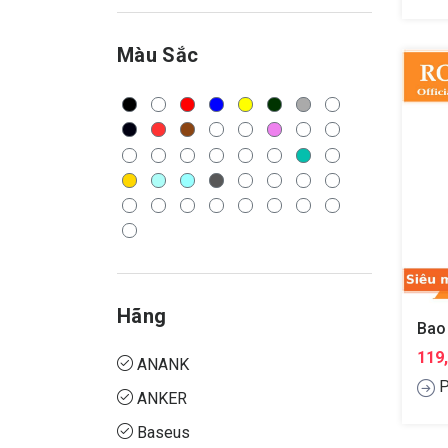
Màu Sắc
Hãng
119
ANANK
P
ANKER
Baseus