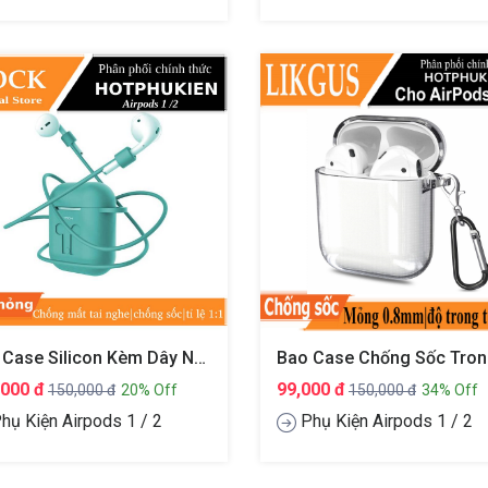
Bao Case Silicon Kèm Dây Nối Chống Mất Cho Tai Nghe Apple Airpods 1 / 2 Hiệu Rock Carying Case (chống Vân Tay Chống Bám Bẩn Vật Liệu Cao Cấp Tỉ Lệ 1:1 Chống Mất Tai Nghe)
,000 đ
99,000 đ
150,000 đ
20% Off
150,000 đ
34% Off
hụ Kiện Airpods 1 / 2
Phụ Kiện Airpods 1 / 2