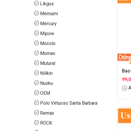
Likgus
Memumi
Mercury
Mipow
Mocolo
Momax
Mutural
Nillkin
99,
Nuoku
A
OEM
Polo Virtuoso Santa Barbara
Remax
ROCK