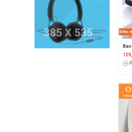
129
P