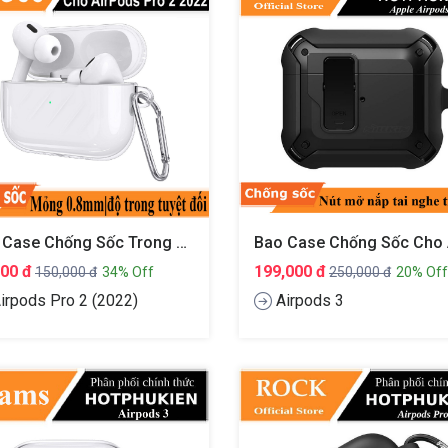
Bao Case Chống Sốc Trong Suốt Cho Airpods Pro 2 2022 Hiệu Likgus Crystal Shell
000 đ
199,000 đ
150,000 đ
34% Off
250,000 đ
20% Off
irpods Pro 2 (2022)
Airpods 3