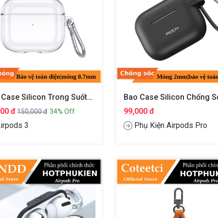
Bao Case Silicon Trong Suốt Cho Tai Nghe Apple Airpods 3 Chống Sốc Siêu Mỏng 1.5mm Hiệu Usams US-BH740
000 đ
99,000 đ
150,000 đ
34% Off
irpods 3
Phụ Kiện Airpods Pro