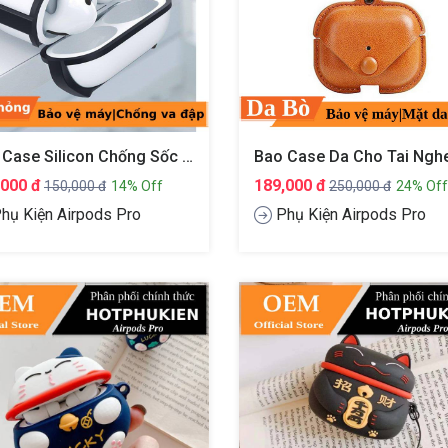
Bao Case Silicon Chống Sốc Siêu Mỏng Cho Tai Nghe Apple Airpods Pro Hiệu XUNDD Drop Resistant
,000 đ
189,000 đ
150,000 đ
14% Off
250,000 đ
24% Off
hụ Kiện Airpods Pro
Phụ Kiện Airpods Pro