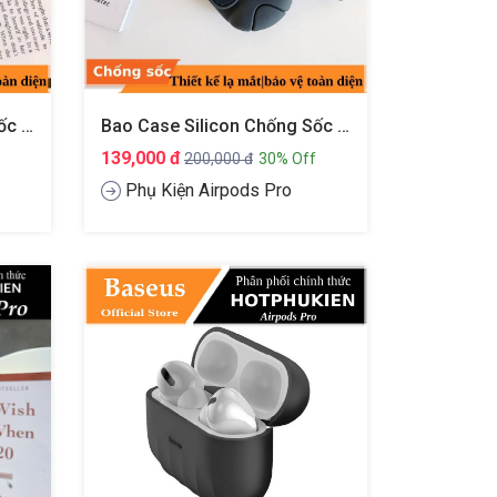
Bao Case Silicon Chống Sốc Cho Tai Nghe Apple Airpods Pro Mèo Thần Tài Lucky Hiệu HOTCASE (Gen 1)
Bao Case Silicon Chống Sốc Cho Tai Nghe Apple Airpods Pro Kiểu Dáng BullDog Hiệu HOTCASE
139,000 đ
200,000 đ
30% Off
Phụ Kiện Airpods Pro