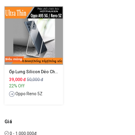
Ốp Lưng Silicon Dẻo Cho Oppo Reno 5Z / F19 Pro Plus / A94 5G / A95 5G Hiệu Ultra Thin
39,000 đ
50,000 đ
22% Off
Oppo Reno 5Z
Giá
0 - 1.000.000đ