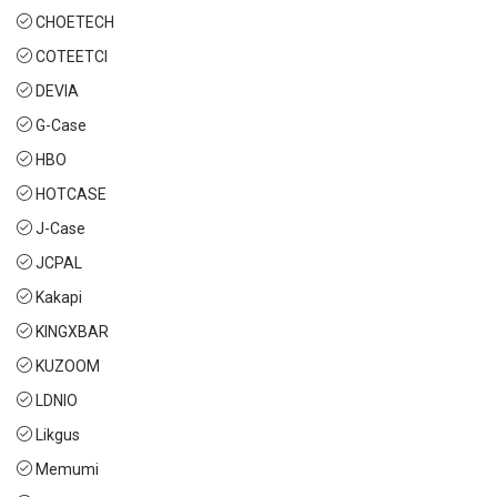
CHOETECH
COTEETCI
DEVIA
G-Case
HBO
HOTCASE
J-Case
JCPAL
Kakapi
KINGXBAR
KUZOOM
LDNIO
Likgus
Memumi