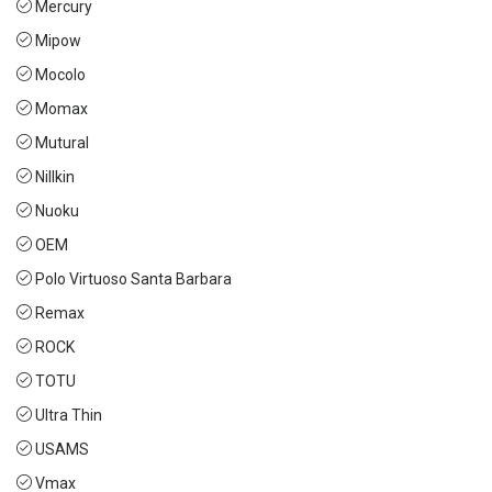
Mercury
Mipow
Mocolo
Momax
Mutural
Nillkin
Nuoku
OEM
Polo Virtuoso Santa Barbara
Remax
ROCK
TOTU
Ultra Thin
USAMS
Vmax