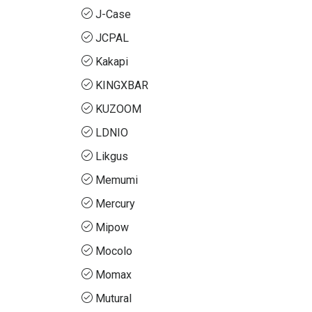
J-Case
JCPAL
Kakapi
KINGXBAR
KUZOOM
LDNIO
Likgus
Memumi
Mercury
Mipow
Mocolo
Momax
Mutural