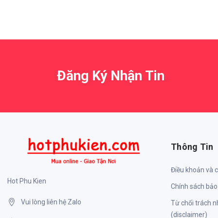
Đăng Ký Nhận Tin
Thông Tin
Điều khoản và 
Hot Phu Kien
Chính sách bảo
Vui lòng liên hệ Zalo
Từ chối trách 
(disclaimer)