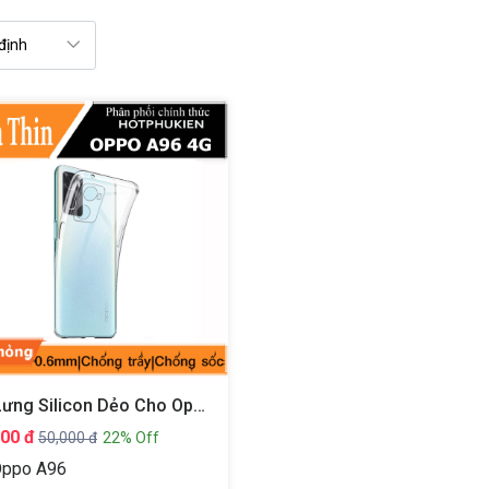
Ốp Lưng Silicon Dẻo Cho Oppo A96 4G Hiệu Ultra Thin Trong Suốt
000 đ
50,000 đ
22% Off
ppo A96