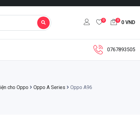
0
0
0
VND
0767893505
iện cho Oppo
Oppo A Series
Oppo A96