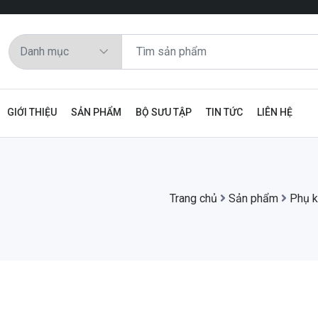
GIỚI THIỆU
SẢN PHẨM
BỘ SƯU TẬP
TIN TỨC
LIÊN HỆ
Trang chủ
Sản phẩm
Phụ k