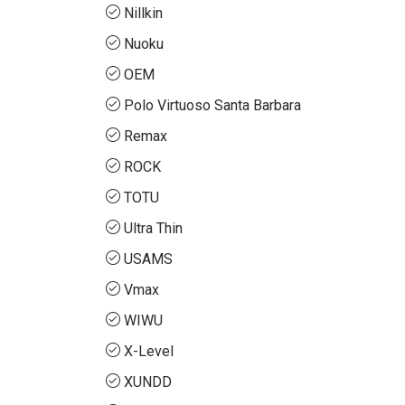
Nillkin
Nuoku
OEM
Polo Virtuoso Santa Barbara
Remax
ROCK
TOTU
Ultra Thin
USAMS
Vmax
WIWU
X-Level
XUNDD