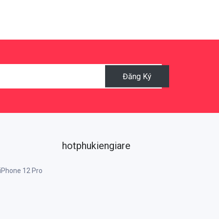
Đăng Ký
hotphukiengiare
 iPhone 12 Pro