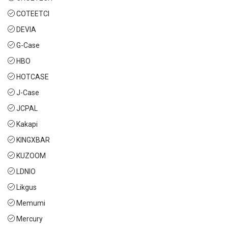
COTEETCI
DEVIA
G-Case
HBO
HOTCASE
J-Case
JCPAL
Kakapi
KINGXBAR
KUZOOM
LDNIO
Likgus
Memumi
Mercury