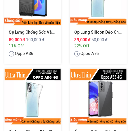
Ốp Lưng Chống Sốc Vân Kim Loại Cho Oppo A36 Hiệu Likgus
Ốp Lưng Silicon Dẻo Cho Oppo A76 Hiệu Ultra Thin
89,000 đ
100,000 đ
39,000 đ
50,000 đ
11% Off
22% Off
Oppo A36
Oppo A76