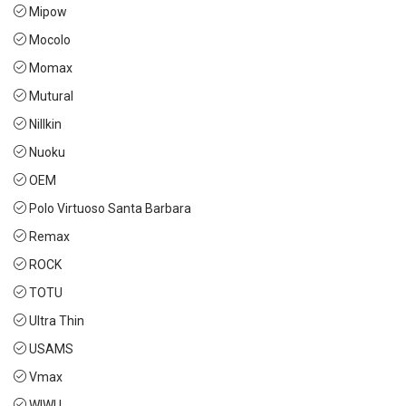
Mipow
Mocolo
Momax
Mutural
Nillkin
Nuoku
OEM
Polo Virtuoso Santa Barbara
Remax
ROCK
TOTU
Ultra Thin
USAMS
Vmax
WIWU