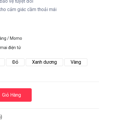
bảo vệ tuyệt đối
cho cảm giác cầm thoải mái
hàng / Momo
mai điện tử
Đỏ
Xanh dương
Vàng
Giỏ Hàng
)