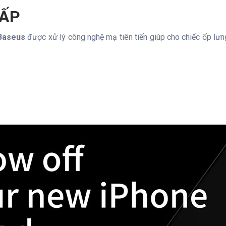
CẤP
 Baseus
được xử lý công nghệ mạ tiên tiến giúp cho chiếc ốp lưng 