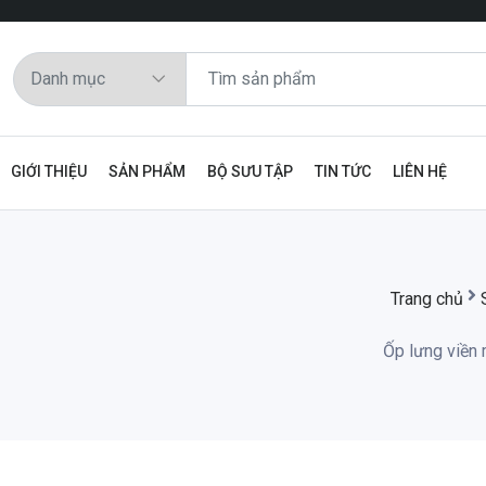
GIỚI THIỆU
SẢN PHẨM
BỘ SƯU TẬP
TIN TỨC
LIÊN HỆ
Trang chủ
Ốp lưng viền