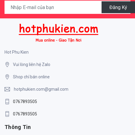
Đăng Ký
Hot Phu Kien
Vui lòng liên hệ Zalo
Shop chỉ bán online
hotphukien.com@gmail.com
0767893505
0767893505
Thông Tin