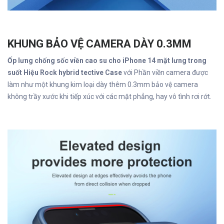
KHUNG BẢO VỆ CAMERA DÀY 0.3MM
Ốp lưng chống sốc viền cao su cho iPhone 14 mặt lưng trong
suốt Hiệu Rock hybrid tective Case
với Phần viền camera được
làm như một khung kim loại dày thêm 0.3mm bảo vệ camera
không trầy xước khi tiếp xúc với các mặt phẳng, hay vô tình rơi rớt.
Để Lại Lời Nhắn Cho Chúng Tôi
Vui lòng viết nội dung bạn muốn shop tư vấn, chúng tôi sẽ phản
hồi trong thời gian sớm nhất