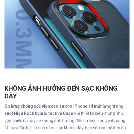
This site is protected by reCAPTCHA and the Google
Privacy Policy
and
KHÔNG ẢNH HƯỞNG ĐẾN SẠC KHÔNG
Terms of Service
apply.
DÂY
Ốp lưng chống sốc viền cao su cho iPhone 14 mặt lưng trong
GỬI
suốt Hiệu Rock hybrid tective Case
Với thiết kế siêu mỏng như
vậy, chiếc ốp này sẽ không ảnh hưởng đến tín hiệu sóng wifi, sóng
Chúc quý khách 1 ngày tốt lành!
4G hay đặc biệt là tính năng sạc không dây, bạn vẫn có thể đeo ốp