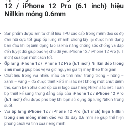
12 / iPhone 12 Pro (6.1 inch) hiệu
Nillkin mỏng 0.6mm
Sản phẩm được làm từ chất liệu TPU cao cấp trong mềm dẻo có độ
đàn hồi cực tốt giúp ốp lưng nhanh chóng lấy lại được hình dạng
ban đầu khi bị biến dạng tạo ra khả năng chống sốc chống va đập
đến tuyệt đối giúp bảo vệ chú dế yêu iPhone 12 / iPhone 12 Pro (6.1
inch) của bạn một cách tốt.
Ốp lưng iPhone 12 / iPhone 12 Pro (6.1 inch) Nillkin dẻo trong
siêu mỏng
giúp bảo vệ và giữ nguyên giá trị máy theo thời gian
Chất liệu trong với nhiều mầu cá tính như: trắng trong – hồng –
xanh – vàng – đỏ được thiết kế tỉ mỉ sắc nét không một chút diềm
thô, cạnh bên phía dưới ốp có in logo cua hãng Nillkin sắc nét. Toàn
bộ thiết kế sang trọng đẳng cấp của
iPhone 12 / iPhone 12 Pro
(6.1 inch)
đều được phô bày khi bạn sử dụng ốp lưng Nillkin trong
suốt.
Với
ốp lưng iPhone 12 / iPhone 12 Pro (6.1 inch) hiệu Nillkin
trong siêu mỏng mềm dẻo
với độ dày 0,6 mm sẽ giúp thể hiện
phong cách và tính của riêng mình.