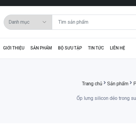
GIỚI THIỆU
SẢN PHẨM
BỘ SƯU TẬP
TIN TỨC
LIÊN HỆ
Trang chủ
Sản phẩm
P
Ốp lưng silicon dẻo trong s