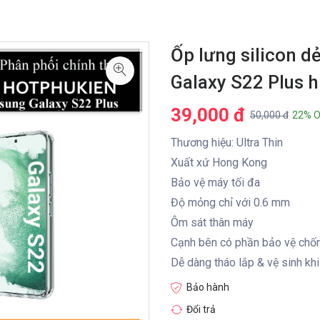
Ốp lưng silicon 
Galaxy S22 Plus h
39,000 đ
50,000 đ
22% O
Thương hiệu: Ultra Thin
Xuất xứ Hong Kong
Bảo vệ máy tối đa
Độ mỏng chỉ với 0.6 mm
Ôm sát thân máy
Cạnh bên có phần bảo vệ chốn
Dễ dàng tháo lắp & vệ sinh khi 
Bảo hành
Đổi trả