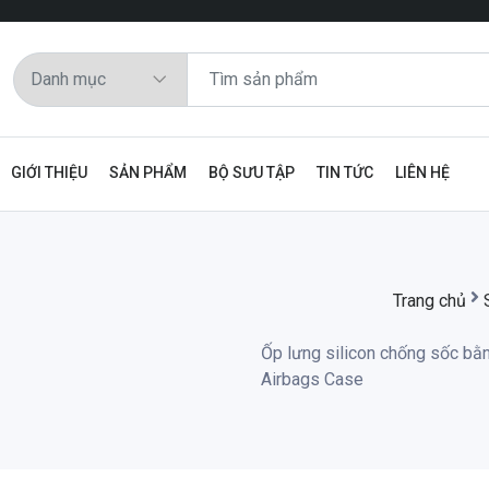
GIỚI THIỆU
SẢN PHẨM
BỘ SƯU TẬP
TIN TỨC
LIÊN HỆ
Trang chủ
Ốp lưng silicon chống sốc bằn
Airbags Case