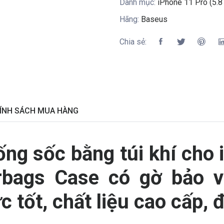
Danh mục:
iPhone 11 Pro (5.8 
Hãng:
Baseus
Chia sẻ:
ÍNH SÁCH MUA HÀNG
ống sốc bằng túi khí cho
rbags Case có gờ bảo 
 tốt, chất liệu cao cấp, 