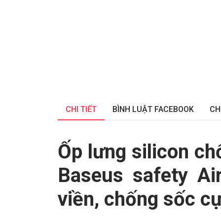
CHI TIẾT
BÌNH LUẬT FACEBOOK
CH
Ốp lưng silicon ch
Baseus safety Ai
viền, chống sốc cực