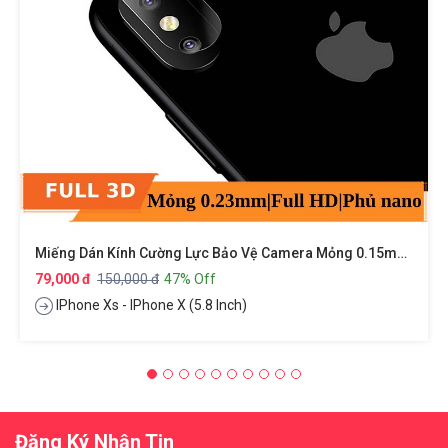
Miếng Dán Kính Cường Lực Bảo Vệ Camera Mỏng 0.15mm Cho IPhone X / Xs Hiệu BASEUS
79,000 đ
150,000 đ
47% Off
IPhone Xs - IPhone X (5.8 Inch)
Đăng Ký Nhận Tin