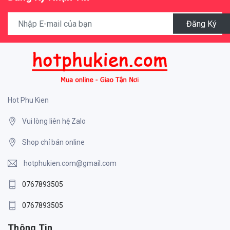
Đăng Ký
Hot Phu Kien
Vui lòng liên hệ Zalo
Shop chỉ bán online
hotphukien.com@gmail.com
0767893505
0767893505
Thông Tin