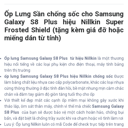
Ốp Lưng Sần chống sốc cho Samsung
Galaxy S8 Plus hiệu Nillkin Super
Frosted Shield (tặng kèm giá đỡ hoặc
miếng dán từ tính)
Ốp lưng Samsung Galaxy S8 Plus từ hiệu Nillkin
là một thương
hiệu nổi tiếng về các loại phụ kiện cho điện thoại, máy tính bảng
trên thị trường
ốp lưng Samsung Galaxy S8 Plus hiệu Nillkin chống sốc
Được
làm bằng chất liệu nhựa cao cấp polycarbonate, khác các loại nhựa
cứng thông thường ở đặc tính đàn hồi, bề mặt nhung mịn cằm chắc
chắn và đằm tay giảm độ giòn tăng tuổi thọ cho ốp
Với thiết kế đẹp mắt các cạnh ốp mềm mại không gây xước khi
tháo lắp, ôm sát thân máy, chính vì thế mà chiếc
Samsung Galaxy
S8 Plus
của bạn sẽ được bảo vệ một cách hoàn hảo, chống bụi
bẩn, và đặt biệt là chống trầy xước khi va chạm hoặc vô tình làm rơi
Lưu ý: Ốp lưng Nillkin luôn có mã Code để check trực tiếp trên trang