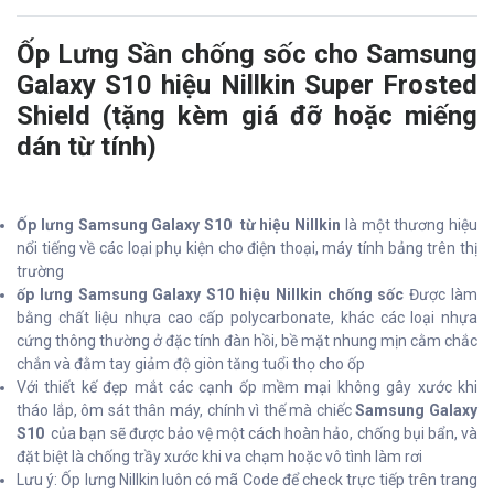
Ốp Lưng Sần chống sốc cho Samsung
Galaxy S10 hiệu Nillkin Super Frosted
Shield (tặng kèm giá đỡ hoặc miếng
dán từ tính)
Ốp lưng Samsung Galaxy S10 từ hiệu Nillkin
là một thương hiệu
nổi tiếng về các loại phụ kiện cho điện thoại, máy tính bảng trên thị
trường
ốp lưng Samsung Galaxy S10 hiệu Nillkin chống sốc
Được làm
bằng chất liệu nhựa cao cấp polycarbonate, khác các loại nhựa
cứng thông thường ở đặc tính đàn hồi, bề mặt nhung mịn cằm chắc
chắn và đằm tay giảm độ giòn tăng tuổi thọ cho ốp
Với thiết kế đẹp mắt các cạnh ốp mềm mại không gây xước khi
tháo lắp, ôm sát thân máy, chính vì thế mà chiếc
Samsung Galaxy
S10
của bạn sẽ được bảo vệ một cách hoàn hảo, chống bụi bẩn, và
đặt biệt là chống trầy xước khi va chạm hoặc vô tình làm rơi
Lưu ý: Ốp lưng Nillkin luôn có mã Code để check trực tiếp trên trang