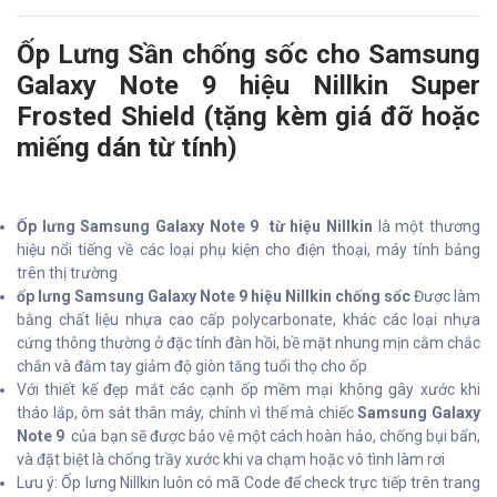
Ốp Lưng Sần chống sốc cho Samsung
Galaxy Note 9 hiệu Nillkin Super
Frosted Shield (tặng kèm giá đỡ hoặc
miếng dán từ tính)
Ốp lưng Samsung Galaxy Note 9 từ hiệu Nillkin
là một thương
hiệu nổi tiếng về các loại phụ kiện cho điện thoại, máy tính bảng
trên thị trường
ốp lưng Samsung Galaxy Note 9 hiệu Nillkin chống sốc
Được làm
bằng chất liệu nhựa cao cấp polycarbonate, khác các loại nhựa
cứng thông thường ở đặc tính đàn hồi, bề mặt nhung mịn cằm chắc
chắn và đằm tay giảm độ giòn tăng tuổi thọ cho ốp
Với thiết kế đẹp mắt các cạnh ốp mềm mại không gây xước khi
tháo lắp, ôm sát thân máy, chính vì thế mà chiếc
Samsung Galaxy
Note 9
của bạn sẽ được bảo vệ một cách hoàn hảo, chống bụi bẩn,
và đặt biệt là chống trầy xước khi va chạm hoặc vô tình làm rơi
Lưu ý: Ốp lưng Nillkin luôn có mã Code để check trực tiếp trên trang