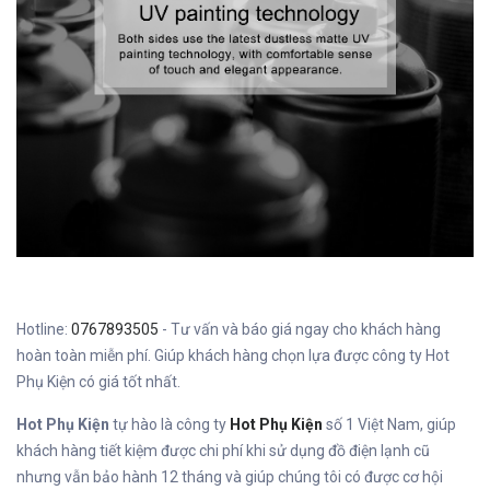
Hotline:
0767893505
- Tư vấn và báo giá ngay cho khách hàng
hoàn toàn miễn phí. Giúp khách hàng chọn lựa được công ty Hot
Phụ Kiện có giá tốt nhất.
Hot Phụ Kiện
tự hào là công ty
Hot Phụ Kiện
số 1 Việt Nam, giúp
khách hàng tiết kiệm được chi phí khi sử dụng đồ điện lạnh cũ
nhưng vẫn bảo hành 12 tháng và giúp chúng tôi có được cơ hội