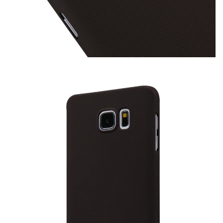
This site is protected by reCAPTCHA and the Google
Privacy Policy
and
Terms of Service
apply.
GỬI
Chúc quý khách 1 ngày tốt lành!