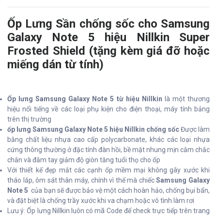
Ốp Lưng Sần chống sốc cho Samsung
Galaxy Note 5 hiệu Nillkin Super
Frosted Shield (tặng kèm giá đỡ hoặc
miếng dán từ tính)
Ốp lưng Samsung Galaxy Note 5 từ hiệu Nillkin
là một thương
hiệu nổi tiếng về các loại phụ kiện cho điện thoại, máy tính bảng
trên thị trường
ốp lưng Samsung Galaxy Note 5 hiệu Nillkin chống sốc
Được làm
bằng chất liệu nhựa cao cấp polycarbonate, khác các loại nhựa
cứng thông thường ở đặc tính đàn hồi, bề mặt nhung mịn cằm chắc
chắn và đằm tay giảm độ giòn tăng tuổi thọ cho ốp
Với thiết kế đẹp mắt các cạnh ốp mềm mại không gây xước khi
tháo lắp, ôm sát thân máy, chính vì thế mà chiếc
Samsung Galaxy
Note 5
của bạn sẽ được bảo vệ một cách hoàn hảo, chống bụi bẩn,
và đặt biệt là chống trầy xước khi va chạm hoặc vô tình làm rơi
Lưu ý: Ốp lưng Nillkin luôn có mã Code để check trực tiếp trên trang