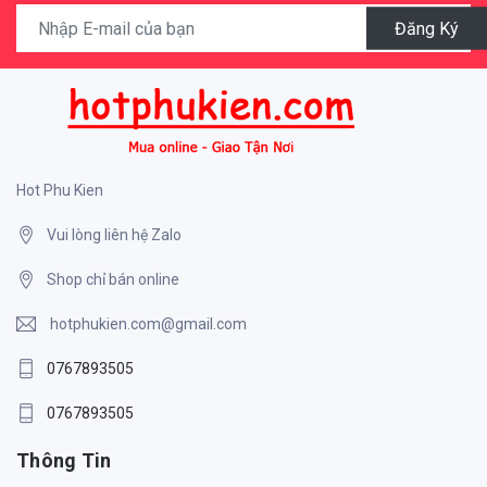
Đăng Ký
Hot Phu Kien
Vui lòng liên hệ Zalo
Shop chỉ bán online
hotphukien.com@gmail.com
0767893505
0767893505
Thông Tin