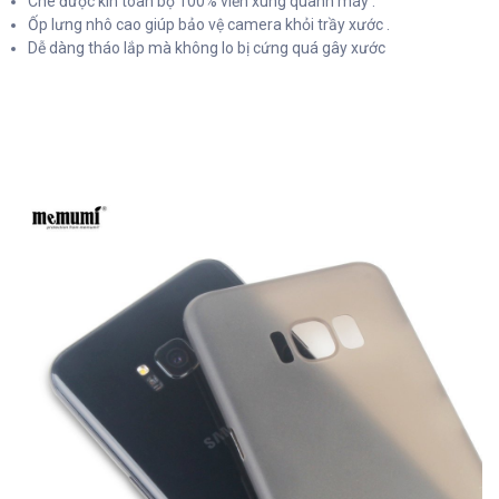
Che được kín toàn bộ 100% viền xung quanh máy .
Ốp lưng nhô cao giúp bảo vệ camera khỏi trầy xước .
Dễ dàng tháo lắp mà không lo bị cứng quá gây xước