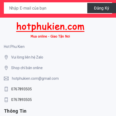
Đăng Ký
Hot Phu Kien
Vui lòng liên hệ Zalo
Shop chỉ bán online
hotphukien.com@gmail.com
0767893505
0767893505
Thông Tin