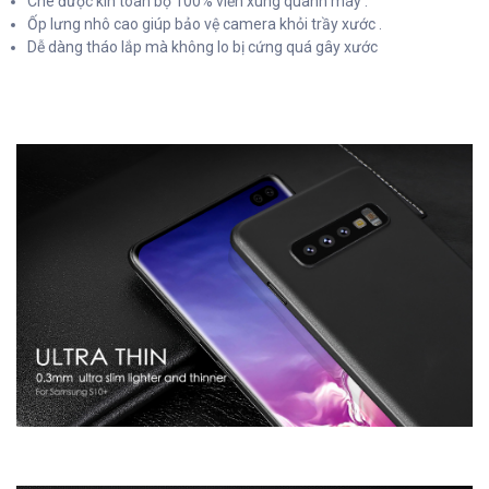
Che được kín toàn bộ 100% viền xung quanh máy .
Ốp lưng nhô cao giúp bảo vệ camera khỏi trầy xước .
Dễ dàng tháo lắp mà không lo bị cứng quá gây xước