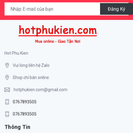
Đăng Ký
Hot Phu Kien
Vui lòng liên hệ Zalo
Shop chỉ bán online
hotphukien.com@gmail.com
0767893505
0767893505
Thông Tin