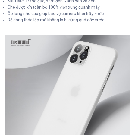
Màu sắc: Trắng đục, xám đen, xanh đen và đen.
Che được kín toàn bộ 100% viền xung quanh máy .
Ốp lưng nhô cao giúp bảo vệ camera khỏi trầy xước .
Dễ dàng tháo lắp mà không lo bị cứng quá gây xước