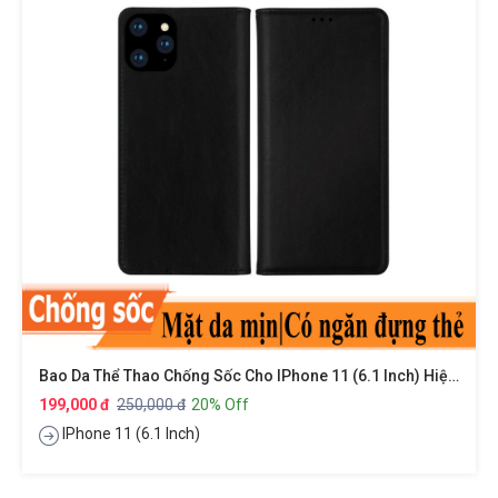
Bao Da Thể Thao Chống Sốc Cho IPhone 11 (6.1 Inch) Hiệu HOTCASE DZGoGo Zen Series Có Ngăn Đựng Thẻ Card ATM Visit Cao Cấp Bảo Vệ Toàn Diện 360 Độ, Smartsleep Thông Minh
199,000 đ
250,000 đ
20% Off
IPhone 11 (6.1 Inch)