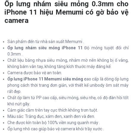
Ốp lưng nhám siêu mỏng 0.3mm cho
iPhone 11 hiệu Memumi có gờ bảo vệ
camera
Sản phẩm đến từ nhà sản xuất Memumi .
Ốp lưng nhám siêu mỏng iPhone 11
Độ mỏng tuyệt đối chỉ
0.3mm .
Chất liệu bằng nhựa siêu mỏng, nhám mờ nên không bị ố vàng,
không bám vân tay, không tăng kích thước máy đáng kể.
Camera được bảo vệ an toàn.
Ốp lưng iPhone 11 Memumi siêu mỏng c
ao cấp là dòng ốp lưng
phong cách thời trang đơn giản, với thiết kế unibody ôm sát máy
rất đẹp.
Chất ốp làm từ PP cao cấp, siêu mỏng, siêu nhẹ, có độ đàn hồi tốt
khó nứt gãy.
Cảm giác cầm trên tay cực thích không trơn tuột.
Màu sắc: Trắng đục, xám đen, xanh đen và đen.
Che được kín toàn bộ 100% viền xung quanh máy .
Ốp lưng nhô cao giúp bảo vệ camera khỏi trầy xước .