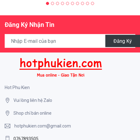
Đăng Ký Nhận Tin
Đăng Ký
Hot Phu Kien
Vui lòng liên hệ Zalo
Shop chỉ bán online
hotphukien.com@gmail.com
0767893505