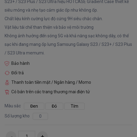
S23+ / S23 Plus / S23 Ultra hiệu HOTCASE Gradient Case thiết kế
siêu mỏng và nhẹ tạo cảm giác ốp như không ốp.
Chất liệu kính cường lực độ cứng 9H siêu chắc chắn.
Vật liệu tái chế than thiện và bảo vệ môi trường
Không ảnh hưởng đến sóng 5G và khả năng sạc không dây, có thể
sạc khi đang mang ốp lưng Samsung Galaxy S23 / S23+ / S23 Plus
/ S23 Ultra memumi.
Bảo hành
Đổi trả
Thanh toàn tiền mặt / Ngân hàng / Momo
Có bán trên các trang thương mai điện tử
Màu sắc
Đen
Đỏ
Tím
Số lượng kho
0