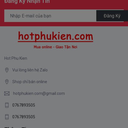
Đăng Ký Nhận Tin
Đăng Ký
Hot Phu Kien
Vui lòng liên hệ Zalo
Shop chỉ bán online
hotphukien.com@gmail.com
0767893505
0767893505