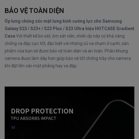
BẢO VỆ TOÀN DIỆN
Ốp lưng chống sốc mặt lưng kính cường lực cho Samsung
Galaxy S23 / S23+ / S23 Plus / S23 Ultra hiệu HOTCASE Gradient
Case
Với thiết kế bo sát, ôm sát viền, chiếc ốp này có khả năng
chống va đập cực tốt, đặc biệt với những cú va chạm ở cạnh, sản
phẩm của bạn sẽ được bảo vệ toàn diện và an toàn. Phần khung
camera được làm dày hơn giúp bảo vệ tốt chống trầy cho camera
khi đặt lên các mặt phẳng hay va đập.