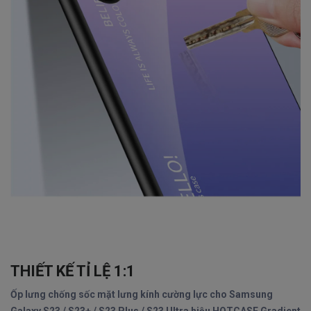
THIẾT KẾ TỈ LỆ 1:1
Ốp lưng chống sốc mặt lưng kính cường lực cho Samsung
Galaxy S23 / S23+ / S23 Plus / S23 Ultra hiệu HOTCASE Gradient