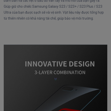
bám bẩn và các vệt ố dầu do vân tay và mồ hôi của bạn gây ra.
Giúp giữ cho chiếc Samsung Galaxy S23 / S23+ / S23 Plus / S23
Ultra của bạn được sạch sẽ và vệ sinh. Vật liệu này được tổng hợp
từ thiên nhiên có khả năng tái chế, giúp bảo vệ môi trường.