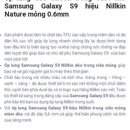
Samsung Galaxy S9 hiệu Nillkin
Nature mỏng 0.6mm
Sản phẩm được làm từ chất liệu TPU cao cấp trong mềm dẻo có độ
đàn hồi cực tốt giúp ốp lưng nhanh chóng lấy lại được hình dạng
ban đầu khi bị biến dạng tạo ra khả năng chống sốc chống va đập
đến tuyệt đối giúp bảo vệ chú dế yêu Samsung Galaxy S9 của bạn
một cách tốt.
Ốp lưng Samsung Galaxy S9 Nillkin dẻo trong siêu mỏng
giúp
bảo vệ và giữ nguyên giá trị máy theo thời gian
Chất liệu trong với nhiều mầu cá tính như: trắng trong – hồng –
xanh – vàng – đỏ được thiết kế tỉ mỉ sắc nét không một chút diềm
thô, cạnh bên phía dưới ốp có in logo cua hãng Nillkin sắc nét. Toàn
bộ thiết kế sang trọng đẳng cấp của
Samsung Galaxy S9
đều được
phô bày khi bạn sử dụng ốp lưng Nillkin trong suốt.
Với
ốp lưng Samsung Galaxy S9 hiệu Nillkin trong siêu mỏng
mềm dẻo
với độ dày 0,6 mm sẽ giúp thể hiện phong cách và tính
của riêng mình.