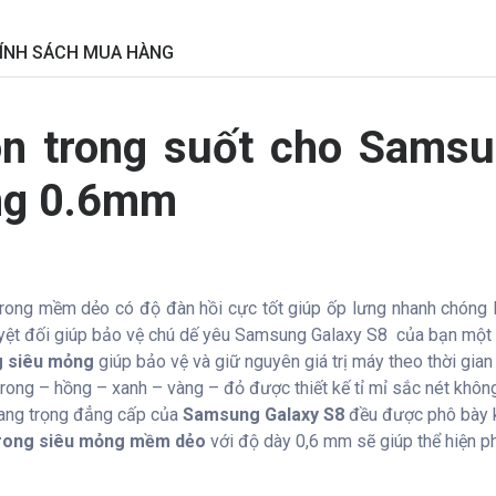
ÍNH SÁCH MUA HÀNG
con trong suốt cho Samsu
ỏng 0.6mm
ong mềm dẻo có độ đàn hồi cực tốt giúp ốp lưng nhanh chóng l
yệt đối giúp bảo vệ chú dế yêu Samsung Galaxy S8 của bạn một c
ng siêu mỏng
giúp bảo vệ và giữ nguyên giá trị máy theo thời gian
 trong – hồng – xanh – vàng – đỏ được thiết kế tỉ mỉ sắc nét khô
 sang trọng đẳng cấp của
Samsung Galaxy S8
đều được phô bày k
 trong siêu mỏng mềm dẻo
với độ dày 0,6 mm sẽ giúp thể hiện ph