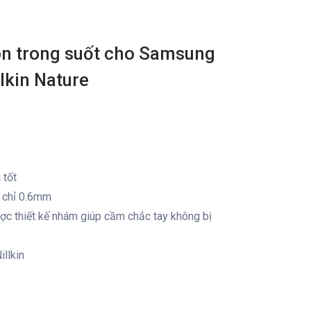
con trong suốt cho Samsung
llkin Nature
 tốt
y chỉ 0.6mm
ợc thiết kế nhám giúp cầm chắc tay không bị
llkin