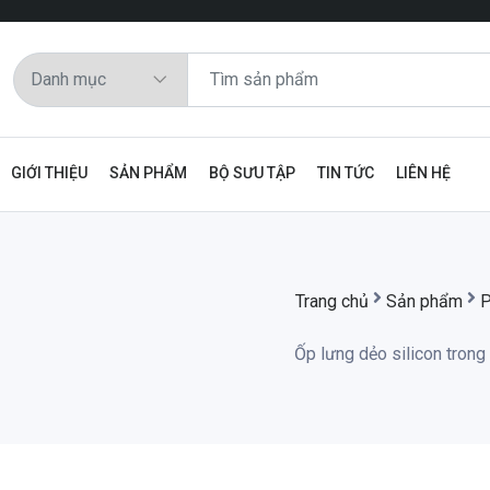
GIỚI THIỆU
SẢN PHẨM
BỘ SƯU TẬP
TIN TỨC
LIÊN HỆ
Trang chủ
Sản phẩm
P
Ốp lưng dẻo silicon trong