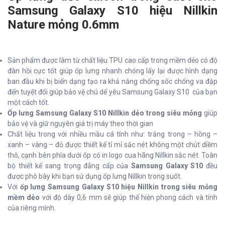
Samsung Galaxy S10 hiệu Nillkin
Nature mỏng 0.6mm
Sản phẩm được làm từ chất liệu TPU cao cấp trong mềm dẻo có độ
đàn hồi cực tốt giúp ốp lưng nhanh chóng lấy lại được hình dạng
ban đầu khi bị biến dạng tạo ra khả năng chống sốc chống va đập
đến tuyệt đối giúp bảo vệ chú dế yêu Samsung Galaxy S10 của bạn
một cách tốt.
Ốp lưng Samsung Galaxy S10 Nillkin dẻo trong siêu mỏng
giúp
bảo vệ và giữ nguyên giá trị máy theo thời gian
Chất liệu trong với nhiều mầu cá tính như: trắng trong – hồng –
xanh – vàng – đỏ được thiết kế tỉ mỉ sắc nét không một chút diềm
thô, cạnh bên phía dưới ốp có in logo cua hãng Nillkin sắc nét. Toàn
bộ thiết kế sang trọng đẳng cấp của
Samsung Galaxy S10
đều
được phô bày khi bạn sử dụng ốp lưng Nillkin trong suốt.
Với
ốp lưng Samsung Galaxy S10 hiệu Nillkin trong siêu mỏng
mềm dẻo
với độ dày 0,6 mm sẽ giúp thể hiện phong cách và tính
của riêng mình.