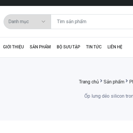
GIỚI THIỆU
SẢN PHẨM
BỘ SƯU TẬP
TIN TỨC
LIÊN HỆ
Trang chủ
Sản phẩm
P
Ốp lưng dẻo silicon tr