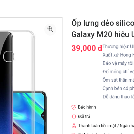
Ốp lưng dẻo sili
Galaxy M20 hiệu U
39,000 đ
Thương hiệu: Ul
Xuất xứ Hong 
Bảo vệ máy tối
Đổ mỏng chỉ v
Ôm sát thân m
Cạnh bên có ph
Dễ dàng tháo lắ
Bảo hành
Đổi trả
Thanh toàn tiền mặt / Ngân 