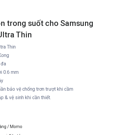
con trong suốt cho Samsung
ltra Thin
tra Thin
Kong
 đa
ới 0.6 mm
áy
ần bảo vệ chống trơn trượt khi cầm
p & vệ sinh khi cần thiết.
hàng / Momo