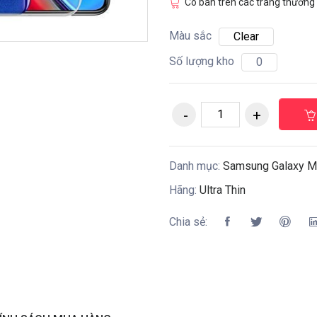
Có bán trên các trang thương 
Màu sắc
Clear
Số lượng kho
0
Danh mục:
Samsung Galaxy 
Hãng:
Ultra Thin
Chia sẻ: