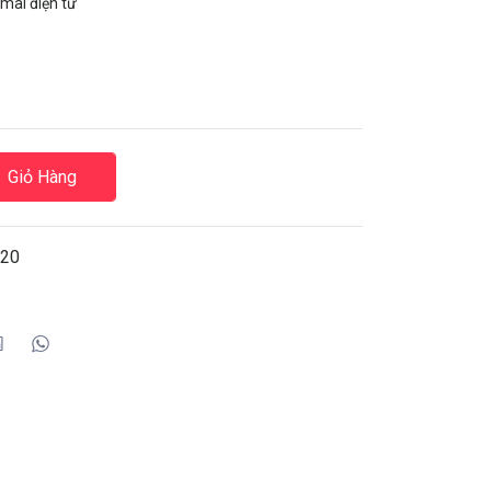
mai điện tử
Giỏ Hàng
M20