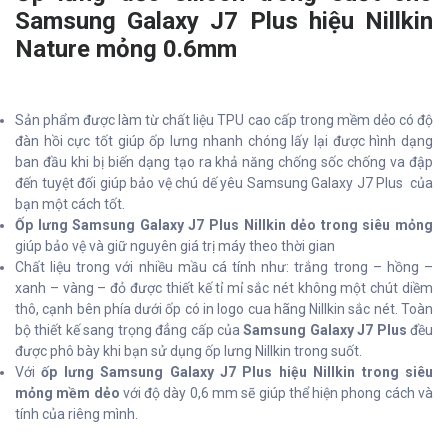
Samsung Galaxy J7 Plus hiệu Nillkin
Nature mỏng 0.6mm
Sản phẩm được làm từ chất liệu TPU cao cấp trong mềm dẻo có độ
đàn hồi cực tốt giúp ốp lưng nhanh chóng lấy lại được hình dạng
ban đầu khi bị biến dạng tạo ra khả năng chống sốc chống va đập
đến tuyệt đối giúp bảo vệ chú dế yêu Samsung Galaxy J7 Plus của
bạn một cách tốt.
Ốp lưng Samsung Galaxy J7 Plus Nillkin dẻo trong siêu mỏng
giúp bảo vệ và giữ nguyên giá trị máy theo thời gian
Chất liệu trong với nhiều mầu cá tính như: trắng trong – hồng –
xanh – vàng – đỏ được thiết kế tỉ mỉ sắc nét không một chút diềm
thô, cạnh bên phía dưới ốp có in logo cua hãng Nillkin sắc nét. Toàn
bộ thiết kế sang trọng đẳng cấp của
Samsung Galaxy J7 Plus
đều
được phô bày khi bạn sử dụng ốp lưng Nillkin trong suốt.
Với
ốp lưng Samsung Galaxy J7 Plus hiệu Nillkin trong siêu
mỏng mềm dẻo
với độ dày 0,6 mm sẽ giúp thể hiện phong cách và
tính của riêng mình.